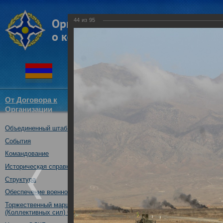
44
из
95
От Договора к
Структура
Новости
Докум
Организации
ОДКБ
Объединенный штаб ОДКБ
Воинские контингенты КСОР 
«Взаимодействие-2018» практ
События
13.10.2018
Командование
Историческая справка
Структура
Обеспечение военной безопасности
Торжественный марш Войск
(Коллективных сил) ОДКБ