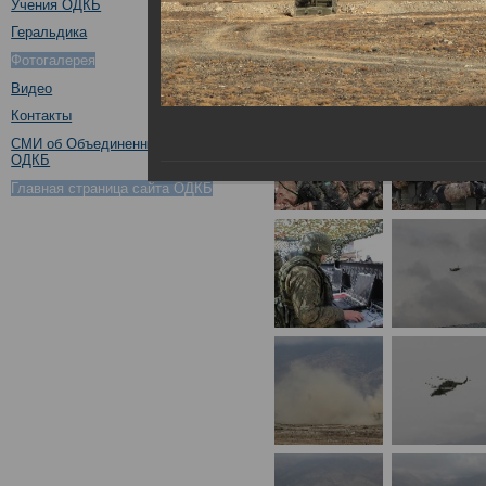
Учения ОДКБ
Геральдика
Фотогалерея
Видео
Контакты
СМИ об Объединенном штабе
ОДКБ
Главная страница сайта ОДКБ