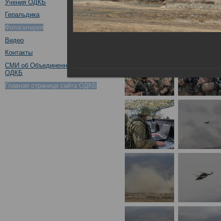
Учения ОДКБ
Геральдика
Фотогалерея
Видео
Контакты
СМИ об Объединенном штабе
ОДКБ
Главная страница сайта ОДКБ