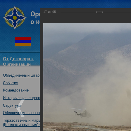
17
из
95
От Договора к
Структура
Новости
Докум
Организации
ОДКБ
Объединенный штаб ОДКБ
Воинские контингенты КСОР 
«Взаимодействие-2018» практ
События
13.10.2018
Командование
Историческая справка
Структура
Обеспечение военной безопасности
Торжественный марш Войск
(Коллективных сил) ОДКБ