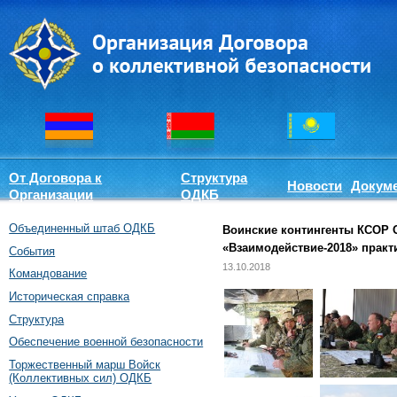
От Договора к
Структура
Новости
Докум
Организации
ОДКБ
Объединенный штаб ОДКБ
Воинские контингенты КСОР 
«Взаимодействие-2018» практ
События
13.10.2018
Командование
Историческая справка
Структура
Обеспечение военной безопасности
Торжественный марш Войск
(Коллективных сил) ОДКБ