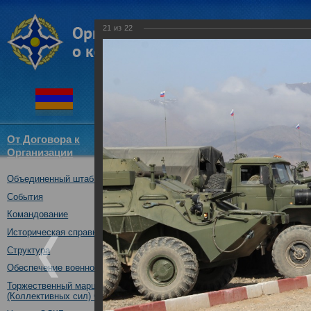
21
из
22
От Договора к
Структура
Новости
Докум
Организации
ОДКБ
Объединенный штаб ОДКБ
В Кыргызской Республи
учение с воинскими ко
События
оперативного реагиров
Командование
«Взаимодействие-2018»
Историческая справка
10.10.2018
Структура
Обеспечение военной безопасности
Торжественный марш Войск
(Коллективных сил) ОДКБ