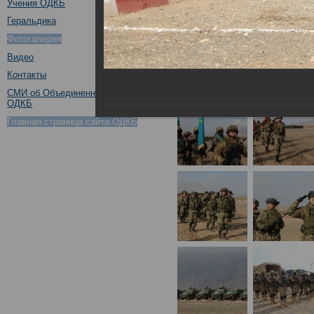
Учения ОДКБ
Геральдика
Фотогалерея
Видео
Контакты
СМИ об Объединенном штабе
ОДКБ
Главная страница сайта ОДКБ