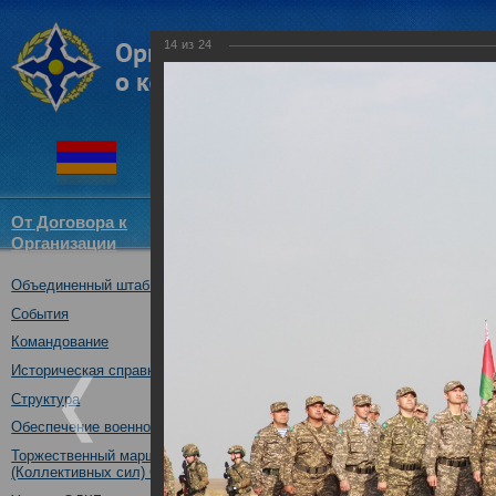
14
из
24
От Договора к
Структура
Новости
Докум
Организации
ОДКБ
Объединенный штаб ОДКБ
В Казахстане началось 
силами и средствами р
События
подразделений государс
Командование
01.10.2018
Историческая справка
Структура
Обеспечение военной безопасности
Торжественный марш Войск
(Коллективных сил) ОДКБ