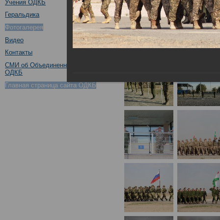
Учения ОДКБ
Геральдика
Фотогалерея
Видео
Контакты
СМИ об Объединенном штабе
ОДКБ
Главная страница сайта ОДКБ