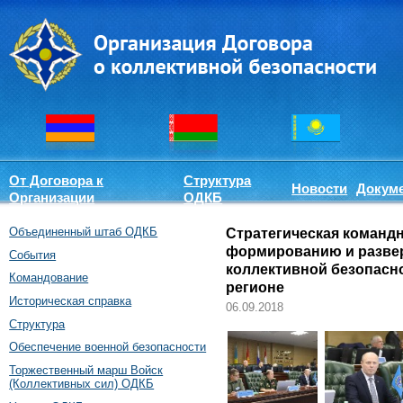
От Договора к
Структура
Новости
Докум
Организации
ОДКБ
Объединенный штаб ОДКБ
Стратегическая команд
формированию и разве
События
коллективной безопасн
Командование
регионе
Историческая справка
06.09.2018
Структура
Обеспечение военной безопасности
Торжественный марш Войск
(Коллективных сил) ОДКБ