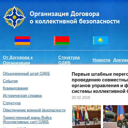
От Договора к
Структура
Новости
Докум
Организации
ОДКБ
Объединенный штаб ОДКБ
Первые штабные перего
проведению совместны
События
органов управления и 
Командование
системы коллективной 
Историческая справка
20.02.2018
Структура
Обеспечение военной безопасности
Торжественный марш Войск
(Коллективных сил) ОДКБ