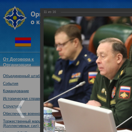
11
из
16
От Договора к
Структура
Новости
Докум
Организации
ОДКБ
Объединенный штаб ОДКБ
Первые штабные перего
проведению совместны
События
органов управления и 
Командование
системы коллективной 
Историческая справка
20.02.2018
Структура
Обеспечение военной безопасности
Торжественный марш Войск
(Коллективных сил) ОДКБ