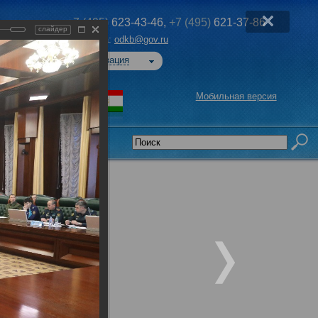
+7 (495)
623-43-46,
+7 (495)
621-37-86
слайдер
Эл. почта:
odkb@gov.ru
Авторизация
Мобильная версия
седательства
уженных сил)