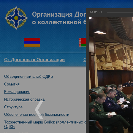
13
из
21
От Договора к Организации
Структура ОДКБ
Объединенный штаб ОДКБ
Рабочая встреч
государств - ч
События
31.01.2018
Командование
Историческая справка
Структура
Обеспечение военной безопасности
Торжественный марш Войск (Коллективных сил)
ОДКБ