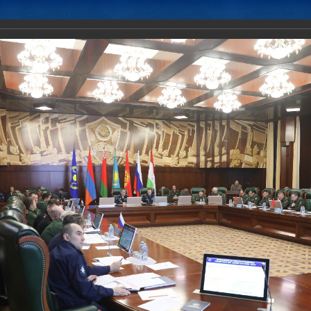
Новости
Документы
Аналитика
Приоритеты пред
а представителей министерств обороны (генеральных штабов воор
ленов ОДКБ