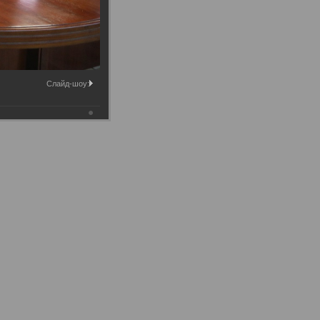
Слайд-шоу: