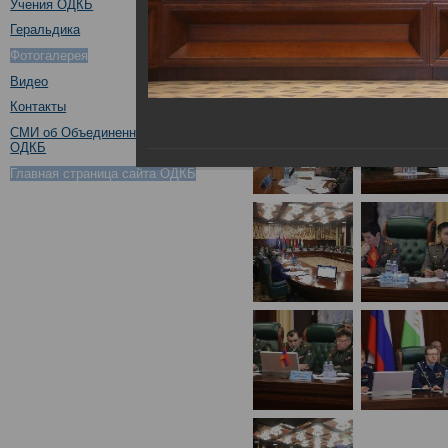
Учения ОДКБ
Геральдика
Фотогалерея
Видео
Контакты
СМИ об Объединенном штабе
ОДКБ
Главная страница сайта ОДКБ