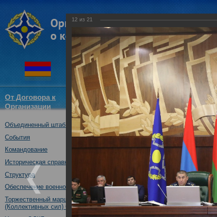
12
из
21
От Договора к
Структура
Новости
Докум
Организации
ОДКБ
Объединенный штаб ОДКБ
Рабочая встреча представите
штабов вооруженных сил) гос
События
31.01.2018
Командование
Историческая справка
Структура
Обеспечение военной безопасности
Торжественный марш Войск
(Коллективных сил) ОДКБ