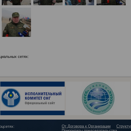
циальных сетях:
От Договора к Организации
Структ
оцсетях:
Приоритеты председательства