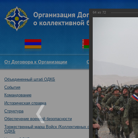
64
из
72
От Договора к Организации
Структура ОДКБ
Объединенный штаб ОДКБ
Совместное уч
14.11.2017
События
Командование
Историческая справка
Структура
Обеспечение военной безопасности
Торжественный марш Войск (Коллективных сил)
ОДКБ