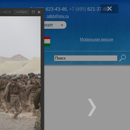
+7 (495)
623-43-46,
+7 (495)
621-37-86
слайдер
Эл. почта:
odkb@gov.ru
Авторизация
Мобильная версия
седательства