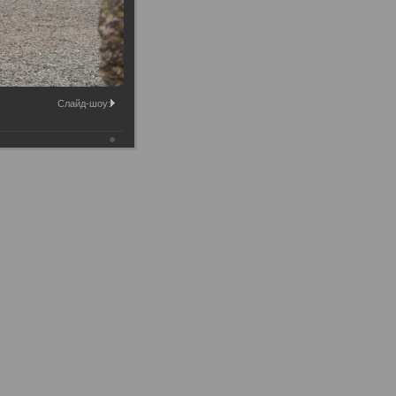
Слайд-шоу: