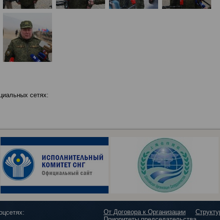
циальных сетях:
От Договора к Организации
Структ
оцсетях:
Приоритеты председательства