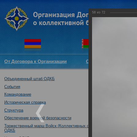
58
из
72
От Договора к Организации
Структура ОДКБ
Объединенный штаб ОДКБ
Совместное уч
14.11.2017
События
Командование
Историческая справка
Структура
Обеспечение военной безопасности
Торжественный марш Войск (Коллективных сил)
ОДКБ