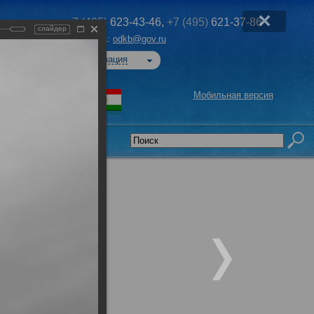
+7 (495)
623-43-46,
+7 (495)
621-37-86
слайдер
Эл. почта:
odkb@gov.ru
Авторизация
Мобильная версия
седательства