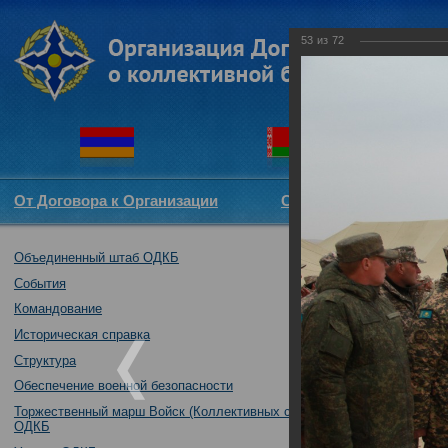
53
из
72
От Договора к Организации
Структура ОДКБ
Объединенный штаб ОДКБ
Совместное уч
14.11.2017
События
Командование
Историческая справка
Структура
Обеспечение военной безопасности
Торжественный марш Войск (Коллективных сил)
ОДКБ