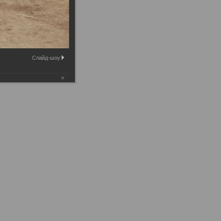
Слайд-шоу: