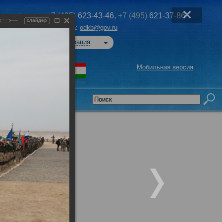
+7 (495)
623-43-46,
+7 (495)
621-37-86
слайдер
Эл. почта:
odkb@gov.ru
Авторизация
Мобильная версия
седательства