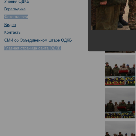
Учения ОДКБ
Геральдика
Фотогалерея
Видео
Контакты
СМИ об Объединенном штабе ОДКБ
Главная страница сайта ОДКБ