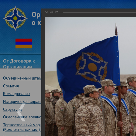
51
из
72
От Договора к
Структура
Новости
Докум
Организации
ОДКБ
Объединенный штаб ОДКБ
Совместное учение Коллекти
14.11.2017
События
Командование
Историческая справка
Структура
Обеспечение военной безопасности
Торжественный марш Войск
(Коллективных сил) ОДКБ