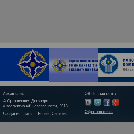
Архив сайта
ОДКБ в соцсетях:
© Организация Договора
о коллективной безопасности, 2018
Обратная связь
Создание сайта —
Роникс Системс