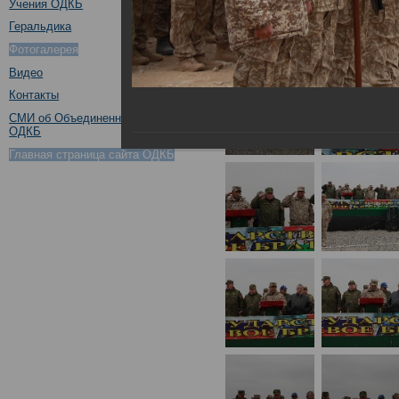
Учения ОДКБ
Геральдика
Фотогалерея
Видео
Контакты
СМИ об Объединенном штабе
ОДКБ
Главная страница сайта ОДКБ