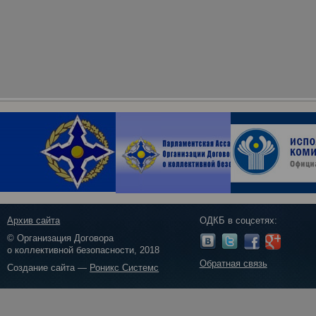
Архив сайта
ОДКБ в соцсетях:
© Организация Договора
о коллективной безопасности, 2018
Обратная связь
Создание сайта —
Роникс Системс