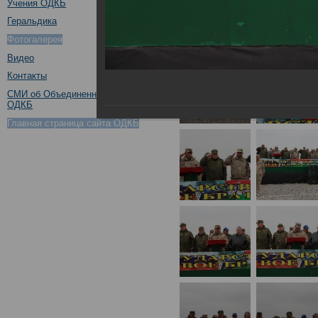
Учения ОДКБ
Геральдика
Фотогалерея
Видео
Контакты
СМИ об Объединенном штабе
ОДКБ
Главная страница сайта ОДКБ