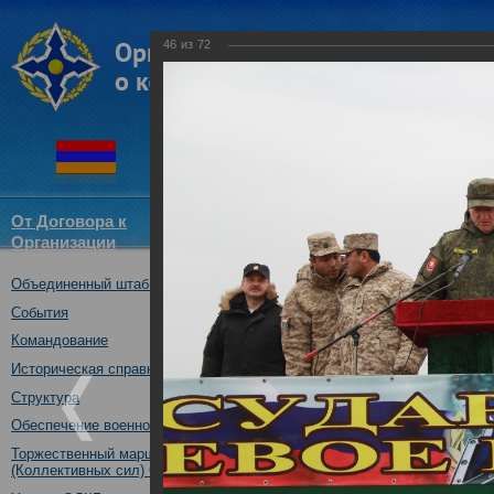
46
из
72
От Договора к
Структура
Новости
Докум
Организации
ОДКБ
Объединенный штаб ОДКБ
Совместное учение Коллекти
14.11.2017
События
Командование
Историческая справка
Структура
Обеспечение военной безопасности
Торжественный марш Войск
(Коллективных сил) ОДКБ