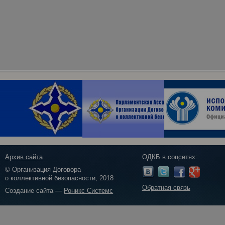
Архив сайта
ОДКБ в соцсетях:
© Организация Договора
о коллективной безопасности, 2018
Обратная связь
Создание сайта —
Роникс Системс