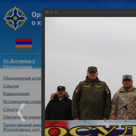
29
из
72
От Договора к
Структура
Новости
Докум
Организации
ОДКБ
Объединенный штаб ОДКБ
Совместное учение Коллекти
14.11.2017
События
Командование
Историческая справка
Структура
Обеспечение военной безопасности
Торжественный марш Войск
(Коллективных сил) ОДКБ