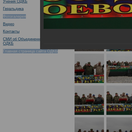
Учения ОДКБ
Геральдика
Фотогалерея
Видео
Контакты
СМИ об Объединенном штабе
ОДКБ
Главная страница сайта ОДКБ