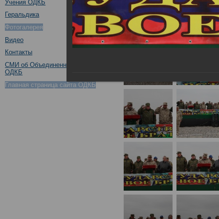
Учения ОДКБ
Геральдика
Фотогалерея
Видео
Контакты
СМИ об Объединенном штабе
ОДКБ
Главная страница сайта ОДКБ