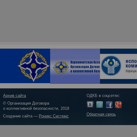
Архив сайта
ОДКБ в соцсетях:
© Организация Договора
о коллективной безопасности, 2018
Обратная связь
Создание сайта —
Роникс Системс