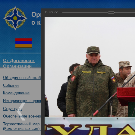
15
из
72
От Договора к
Структура
Новости
Докум
Организации
ОДКБ
Объединенный штаб ОДКБ
Совместное учение Коллекти
14.11.2017
События
Командование
Историческая справка
Структура
Обеспечение военной безопасности
Торжественный марш Войск
(Коллективных сил) ОДКБ