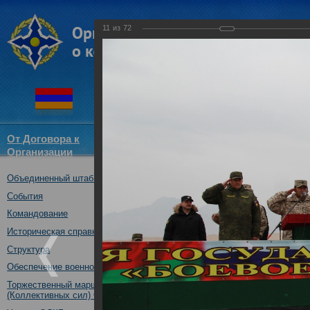
11
из
72
От Договора к
Структура
Новости
Докум
Организации
ОДКБ
Объединенный штаб ОДКБ
Совместное учение Коллекти
14.11.2017
События
Командование
Историческая справка
Структура
Обеспечение военной безопасности
Торжественный марш Войск
(Коллективных сил) ОДКБ