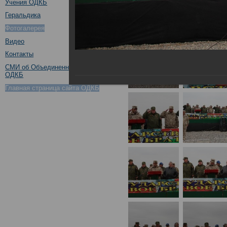
Учения ОДКБ
Геральдика
Фотогалерея
Видео
Контакты
СМИ об Объединенном штабе
ОДКБ
Главная страница сайта ОДКБ