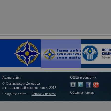
Архив сайта
ОДКБ в соцсетях:
© Организация Договора
о коллективной безопасности, 2018
Обратная связь
Создание сайта —
Роникс Системс