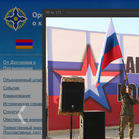
99
из
171
От Договора к
Структура
Новости
Докум
Организации
ОДКБ
Объединенный штаб ОДКБ
Совместное учение "Нерушимо
17.10.2017
События
Командование
Историческая справка
Структура
Обеспечение военной безопасности
Торжественный марш Войск
(Коллективных сил) ОДКБ