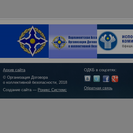
Архив сайта
ОДКБ в соцсетях:
© Организация Договора
о коллективной безопасности, 2018
Обратная связь
Создание сайта —
Роникс Системс