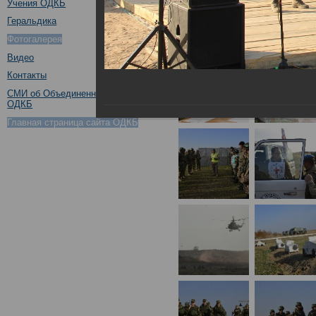
Учения ОДКБ
Геральдика
Фотогалерея
Видео
Контакты
СМИ об Объединенном штабе
ОДКБ
Главная страница сайта ОДКБ