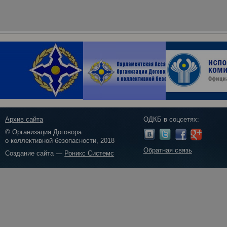
Архив сайта
ОДКБ в соцсетях:
© Организация Договора
о коллективной безопасности, 2018
Обратная связь
Создание сайта —
Роникс Системс