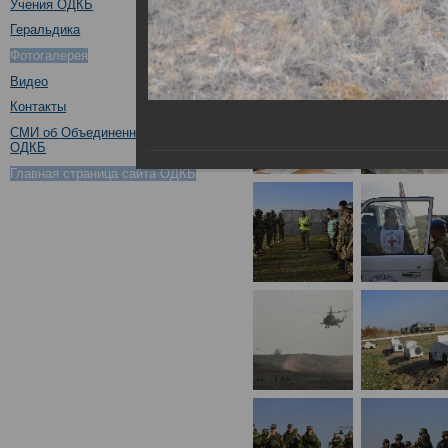
Учения ОДКБ
Геральдика
Фотогалерея
Видео
Контакты
СМИ об Объединенном штабе
ОДКБ
Главная страница сайта ОДКБ