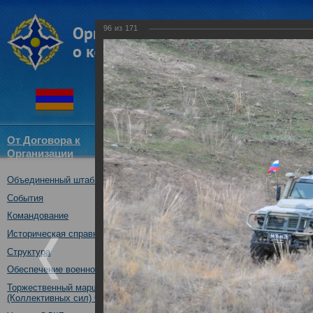
96
из
171
От Договора к
Структура
Новости
Докум
Организации
ОДКБ
Объединенный штаб ОДКБ
Совместное учение "Нерушимо
17.10.2017
События
Командование
Историческая справка
Структура
Обеспечение военной безопасности
Торжественный марш Войск
(Коллективных сил) ОДКБ