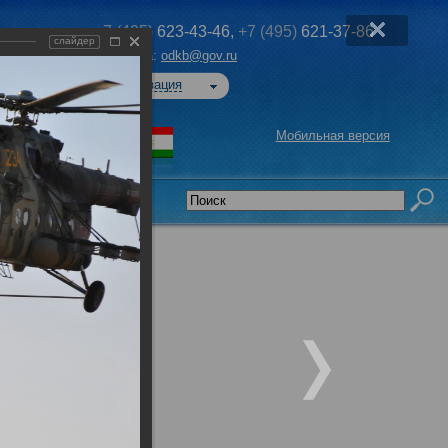
+7 (495)
623-43-46,
+7 (495)
621-37-86
слайдер
Эл. почта:
odkb@gov.ru
Авторизация
Мобильная версия
седательства