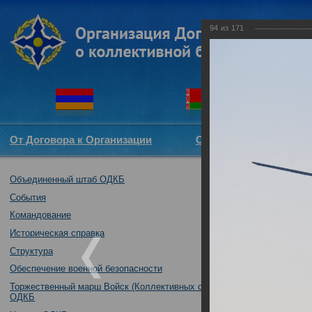
94
из
171
От Договора к Организации
Структура ОДКБ
Объединенный штаб ОДКБ
Совместное уче
17.10.2017
События
Командование
Историческая справка
Структура
Обеспечение военной безопасности
Торжественный марш Войск (Коллективных сил)
ОДКБ