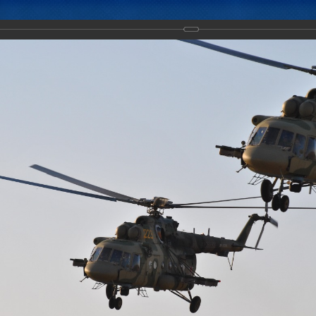
Новости
Документы
Аналитика
Приоритеты пред
ние "Нерушимое братство-2017" набирает обороты