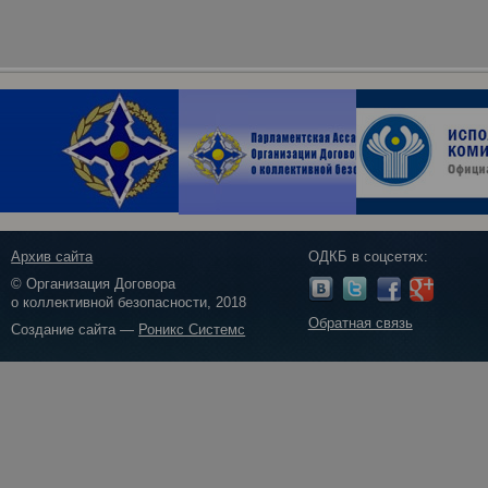
Архив сайта
ОДКБ в соцсетях:
© Организация Договора
о коллективной безопасности, 2018
Обратная связь
Создание сайта —
Роникс Системс