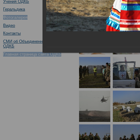
Учения ОДКБ
Геральдика
Фотогалерея
Видео
Контакты
СМИ об Объединенном штабе
ОДКБ
Главная страница сайта ОДКБ