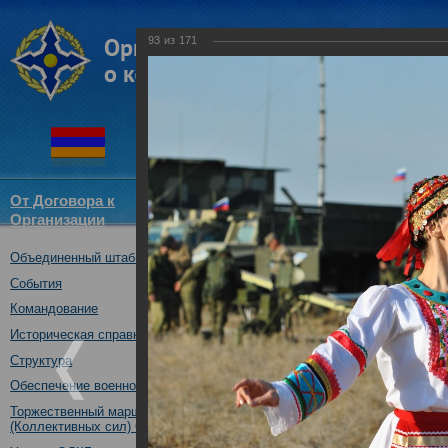
93
из
171
От Договора к
Структура
Новости
Докум
Организации
ОДКБ
Объединенный штаб ОДКБ
Совместное учение "Нерушимо
17.10.2017
События
Командование
Историческая справка
Структура
Обеспечение военной безопасности
Торжественный марш Войск
(Коллективных сил) ОДКБ