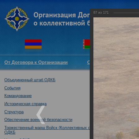
87
из
171
От Договора к Организации
Структура ОДКБ
Объединенный штаб ОДКБ
Совместное уче
17.10.2017
События
Командование
Историческая справка
Структура
Обеспечение военной безопасности
Торжественный марш Войск (Коллективных сил)
ОДКБ