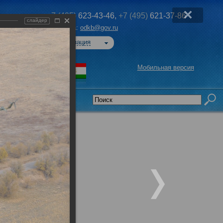
+7 (495)
623-43-46,
+7 (495)
621-37-86
слайдер
Эл. почта:
odkb@gov.ru
Авторизация
Мобильная версия
седательства