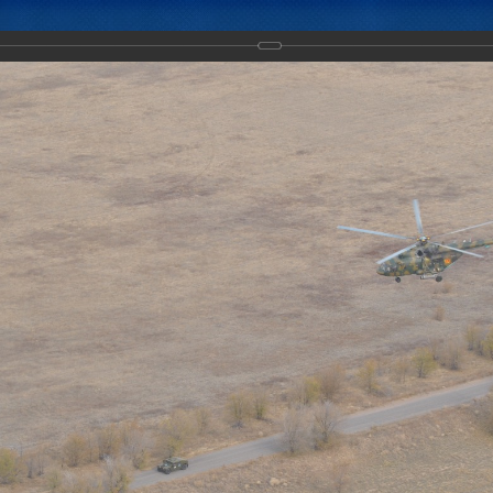
Новости
Документы
Аналитика
Приоритеты пред
ние "Нерушимое братство-2017" набирает обороты