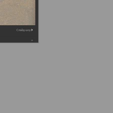
Слайд-шоу: