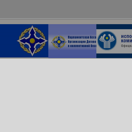
Архив сайта
ОДКБ в соцсетях:
© Организация Договора
о коллективной безопасности, 2018
Обратная связь
Создание сайта —
Роникс Системс