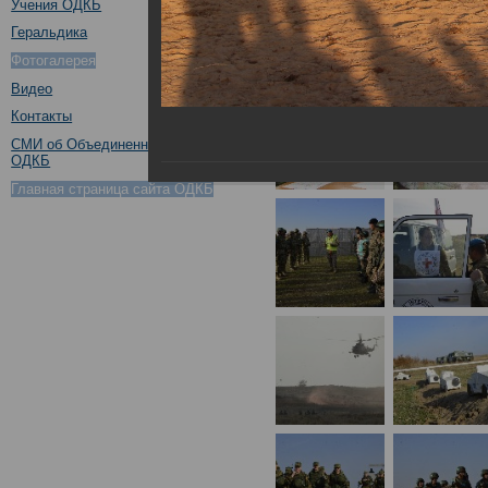
Учения ОДКБ
Геральдика
Фотогалерея
Видео
Контакты
СМИ об Объединенном штабе
ОДКБ
Главная страница сайта ОДКБ