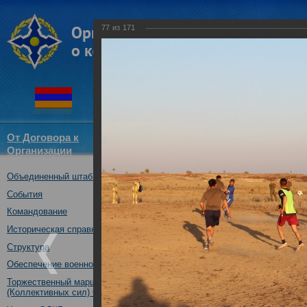
77
из
171
От Договора к
Структура
Новости
Докум
Организации
ОДКБ
Объединенный штаб ОДКБ
Совместное учение "Нерушимо
17.10.2017
События
Командование
Историческая справка
Структура
Обеспечение военной безопасности
Торжественный марш Войск
(Коллективных сил) ОДКБ