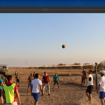
Новости
Документы
Аналитика
Приоритеты пред
ние "Нерушимое братство-2017" набирает обороты