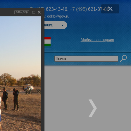
+7 (495)
623-43-46,
+7 (495)
621-37-86
слайдер
Эл. почта:
odkb@gov.ru
Авторизация
Мобильная версия
седательства