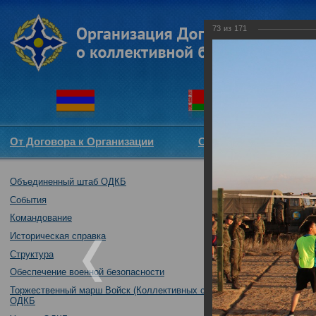
73
из
171
От Договора к Организации
Структура ОДКБ
Объединенный штаб ОДКБ
Совместное уче
17.10.2017
События
Командование
Историческая справка
Структура
Обеспечение военной безопасности
Торжественный марш Войск (Коллективных сил)
ОДКБ