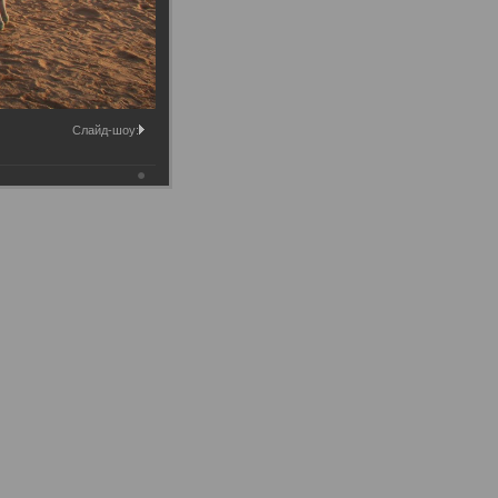
Слайд-шоу: