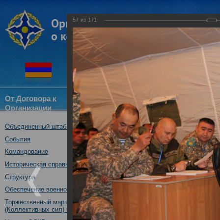
57
из
171
От Договора к
Структура
Новости
Докум
Организации
ОДКБ
Объединенный штаб ОДКБ
Совместное учение "Нерушимо
17.10.2017
События
Командование
Историческая справка
Структура
Обеспечение военной безопасности
Торжественный марш Войск
(Коллективных сил) ОДКБ