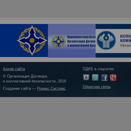
Архив сайта
ОДКБ в соцсетях:
© Организация Договора
о коллективной безопасности, 2018
Обратная связь
Создание сайта —
Роникс Системс