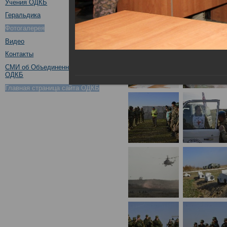
Учения ОДКБ
Геральдика
Фотогалерея
Видео
Контакты
СМИ об Объединенном штабе
ОДКБ
Главная страница сайта ОДКБ