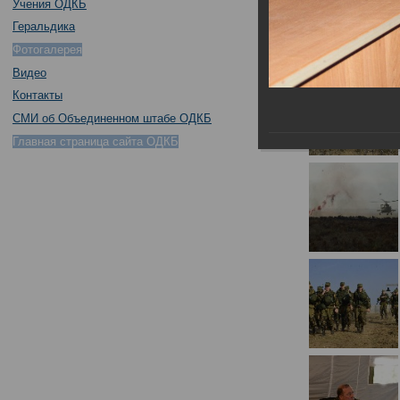
Учения ОДКБ
Геральдика
Фотогалерея
Видео
Контакты
СМИ об Объединенном штабе ОДКБ
Главная страница сайта ОДКБ