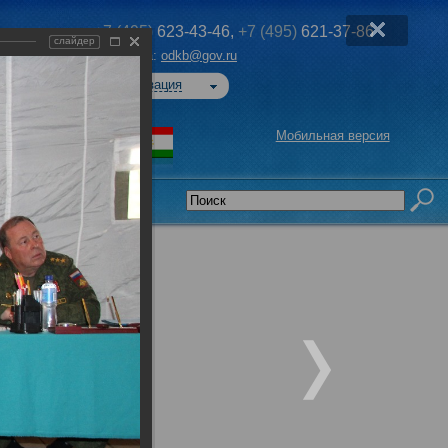
+7 (495)
623-43-46,
+7 (495)
621-37-86
слайдер
Эл. почта:
odkb@gov.ru
Авторизация
Мобильная версия
седательства