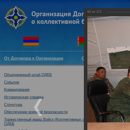
56
из
171
От Договора к Организации
Структура ОДКБ
Объединенный штаб ОДКБ
Совместное уче
17.10.2017
События
Командование
Историческая справка
Структура
Обеспечение военной безопасности
Торжественный марш Войск (Коллективных сил)
ОДКБ