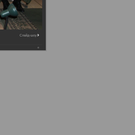
Слайд-шоу: