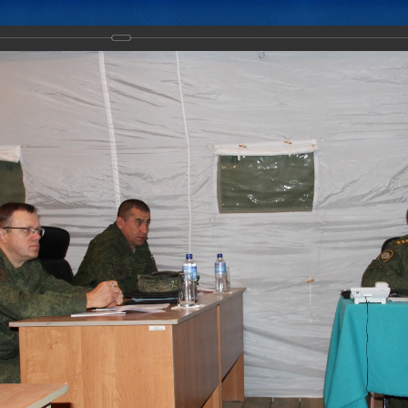
Новости
Документы
Аналитика
Приоритеты пред
ние "Нерушимое братство-2017" набирает обороты