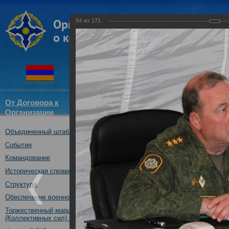
54
из
171
От Договора к
Структура
Новости
Докум
Организации
ОДКБ
Объединенный штаб ОДКБ
Совместное учение "Нерушимо
17.10.2017
События
Командование
Историческая справка
Структура
Обеспечение военной безопасности
Торжественный марш Войск
(Коллективных сил) ОДКБ