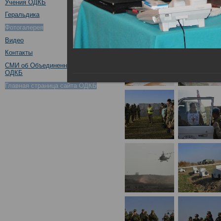
Учения ОДКБ
Геральдика
Фотогалерея
Видео
Контакты
СМИ об Объединенном штабе
ОДКБ
Главная страница сайта ОДКБ