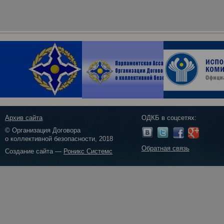
Архив сайта
ОДКБ в соцсетях:
© Организация Договора
о коллективной безопасности, 2018
Обратная связь
Создание сайта —
Роникс Системс