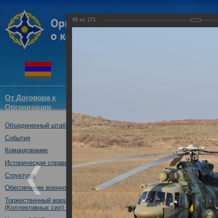
49
из
171
От Договора к
Структура
Новости
Докум
Организации
ОДКБ
Объединенный штаб ОДКБ
Совместное учение "Нерушимо
17.10.2017
События
Командование
Историческая справка
Структура
Обеспечение военной безопасности
Торжественный марш Войск
(Коллективных сил) ОДКБ