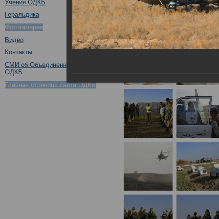
Учения ОДКБ
Геральдика
Фотогалерея
Видео
Контакты
СМИ об Объединенном штабе
ОДКБ
Главная страница сайта ОДКБ