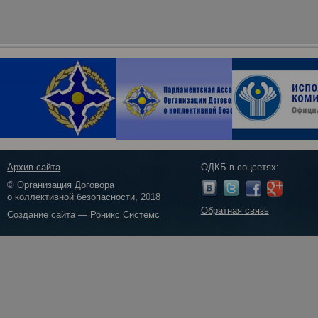
Архив сайта
ОДКБ в соцсетях:
© Организация Договора
о коллективной безопасности, 2018
Обратная связь
Создание сайта —
Роникс Системс