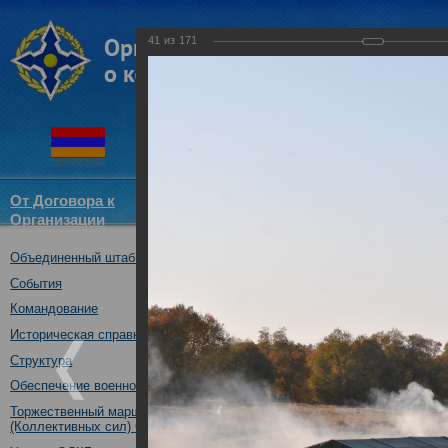
41
из
171
От Договора к
Структура
Новости
Докум
Организации
ОДКБ
Объединенный штаб ОДКБ
Совместное учение "Нерушимо
17.10.2017
События
Командование
Историческая справка
Структура
Обеспечение военной безопасности
Торжественный марш Войск
(Коллективных сил) ОДКБ