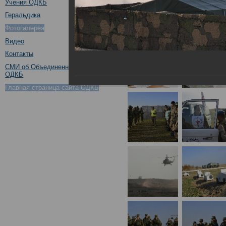
Учения ОДКБ
Геральдика
Фотогалерея
Видео
Контакты
СМИ об Объединенном штабе
ОДКБ
Главная страница сайта ОДКБ