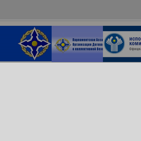
Архив сайта
ОДКБ в соцсетях:
© Организация Договора
о коллективной безопасности, 2018
Обратная связь
Создание сайта —
Роникс Системс