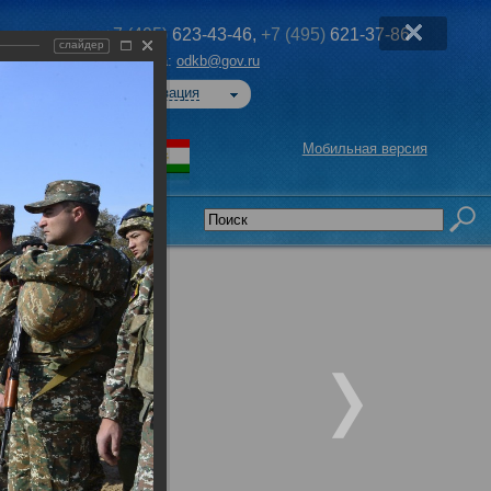
+7 (495)
623-43-46,
+7 (495)
621-37-86
слайдер
Эл. почта:
odkb@gov.ru
Авторизация
Мобильная версия
седательства