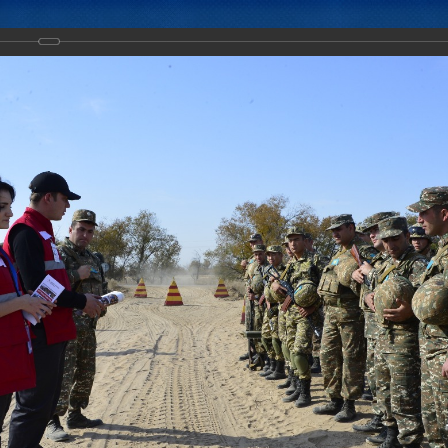
Новости
Документы
Аналитика
Приоритеты пред
ние "Нерушимое братство-2017" набирает обороты