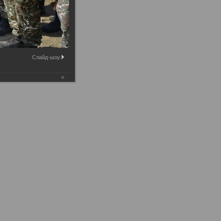
Слайд-шоу: