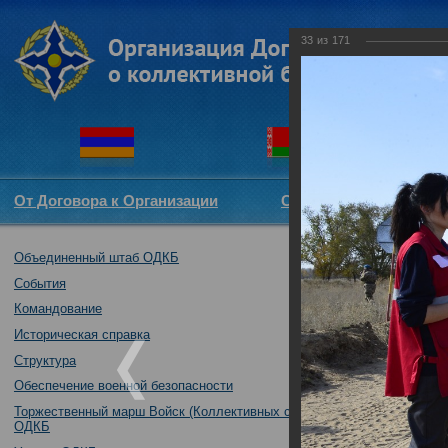
33
из
171
От Договора к Организации
Структура ОДКБ
Объединенный штаб ОДКБ
Совместное уче
17.10.2017
События
Командование
Историческая справка
Структура
Обеспечение военной безопасности
Торжественный марш Войск (Коллективных сил)
ОДКБ