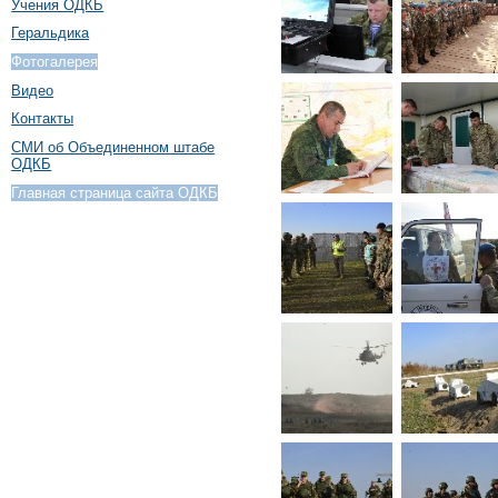
Учения ОДКБ
Геральдика
Фотогалерея
Видео
Контакты
СМИ об Объединенном штабе
ОДКБ
Главная страница сайта ОДКБ