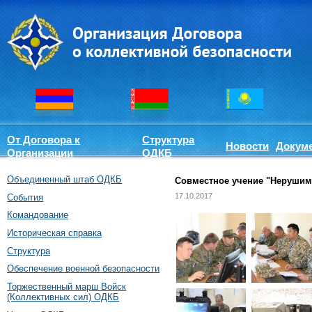
От Договора к
Структура
Новости
Докум
Организации
ОДКБ
Объединенный штаб ОДКБ
Совместное учение "Нерушимо
17.10.2017
События
Командование
Историческая справка
Структура
Обеспечение военной безопасности
Торжественный марш Войск
(Коллективных сил) ОДКБ