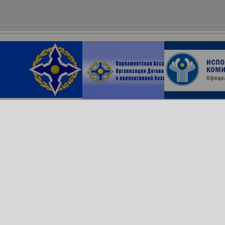
Архив сайта
ОДКБ в соцсетях:
© Организация Договора
о коллективной безопасности, 2018
Обратная связь
Создание сайта —
Роникс Системс