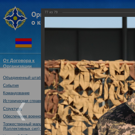
77
из
79
От Договора к
Структура
Новости
Докум
Организации
ОДКБ
Объединенный штаб ОДКБ
Открытие совместного учения
16.10.2017
События
Командование
Историческая справка
Структура
Обеспечение военной безопасности
Торжественный марш Войск
(Коллективных сил) ОДКБ