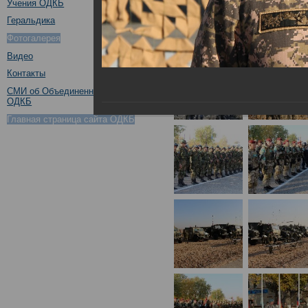
Учения ОДКБ
Геральдика
Фотогалерея
Видео
Контакты
СМИ об Объединенном штабе
ОДКБ
Главная страница сайта ОДКБ