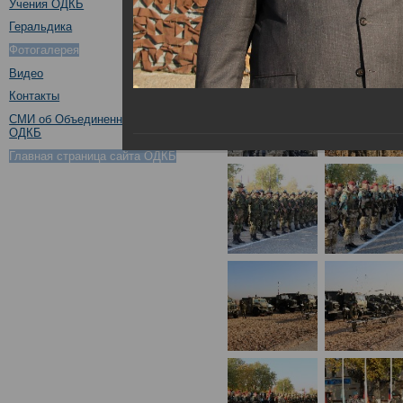
Учения ОДКБ
Геральдика
Фотогалерея
Видео
Контакты
СМИ об Объединенном штабе
ОДКБ
Главная страница сайта ОДКБ