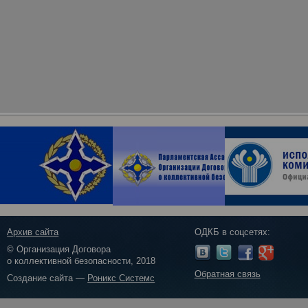
Архив сайта
ОДКБ в соцсетях:
© Организация Договора
о коллективной безопасности, 2018
Обратная связь
Создание сайта —
Роникс Системс