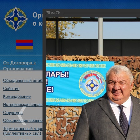
75
из
79
От Договора к
Структура
Новости
Докум
Организации
ОДКБ
Объединенный штаб ОДКБ
Открытие совместного учения
16.10.2017
События
Командование
Историческая справка
Структура
Обеспечение военной безопасности
Торжественный марш Войск
(Коллективных сил) ОДКБ