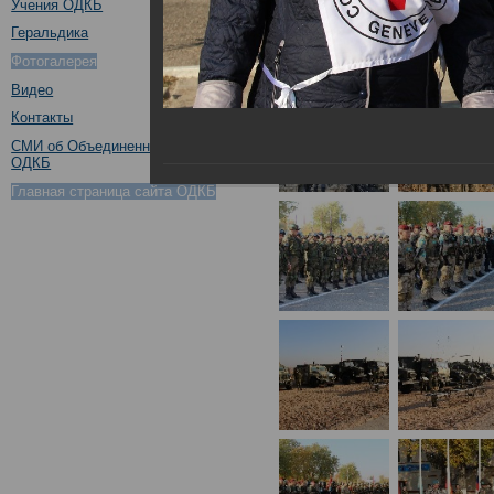
Учения ОДКБ
Геральдика
Фотогалерея
Видео
Контакты
СМИ об Объединенном штабе
ОДКБ
Главная страница сайта ОДКБ