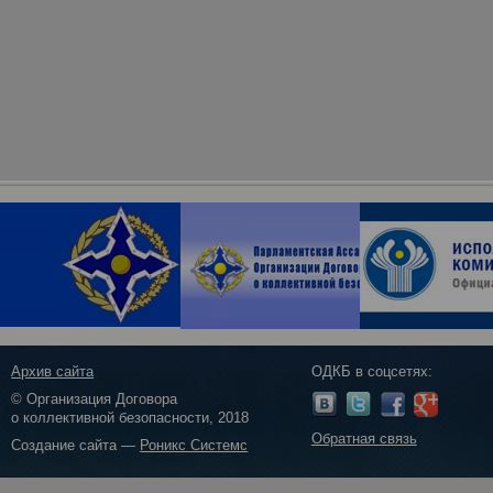
Архив сайта
ОДКБ в соцсетях:
© Организация Договора
о коллективной безопасности, 2018
Обратная связь
Создание сайта —
Роникс Системс