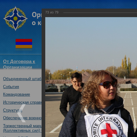
73
из
79
От Договора к
Структура
Новости
Докум
Организации
ОДКБ
Объединенный штаб ОДКБ
Открытие совместного учения
16.10.2017
События
Командование
Историческая справка
Структура
Обеспечение военной безопасности
Торжественный марш Войск
(Коллективных сил) ОДКБ