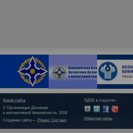
Архив сайта
ОДКБ в соцсетях:
© Организация Договора
о коллективной безопасности, 2018
Обратная связь
Создание сайта —
Роникс Системс