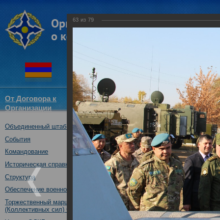
63
из
79
От Договора к
Структура
Новости
Докум
Организации
ОДКБ
Объединенный штаб ОДКБ
Открытие совместного учения
16.10.2017
События
Командование
Историческая справка
Структура
Обеспечение военной безопасности
Торжественный марш Войск
(Коллективных сил) ОДКБ