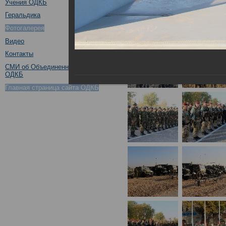
Учения ОДКБ
Геральдика
Фотогалерея
Видео
Контакты
СМИ об Объединенном штабе
ОДКБ
Главная страница сайта ОДКБ