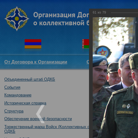
61
из
79
От Договора к Организации
Структура ОДКБ
Объединенный штаб ОДКБ
Открытие совме
16.10.2017
События
Командование
Историческая справка
Структура
Обеспечение военной безопасности
Торжественный марш Войск (Коллективных сил)
ОДКБ