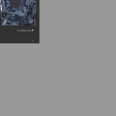
Слайд-шоу: