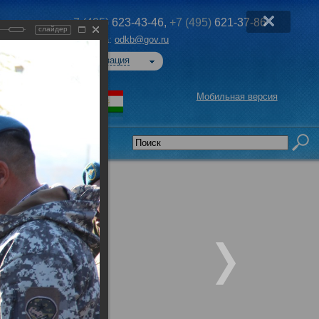
+7 (495)
623-43-46,
+7 (495)
621-37-86
слайдер
Эл. почта:
odkb@gov.ru
Авторизация
Мобильная версия
седательства