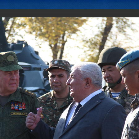
Новости
Документы
Аналитика
Приоритеты пред
стного учения «Нерушимое братство-2017»