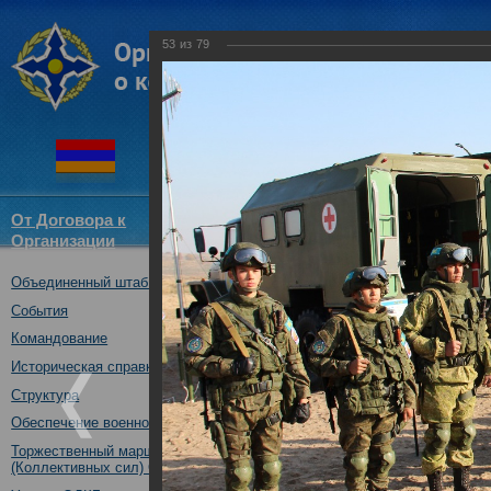
53
из
79
От Договора к
Структура
Новости
Докум
Организации
ОДКБ
Объединенный штаб ОДКБ
Открытие совместного учения
16.10.2017
События
Командование
Историческая справка
Структура
Обеспечение военной безопасности
Торжественный марш Войск
(Коллективных сил) ОДКБ