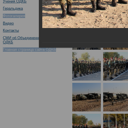
Учения ОДКБ
Геральдика
Фотогалерея
Видео
Контакты
СМИ об Объединенном штабе
ОДКБ
Главная страница сайта ОДКБ