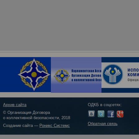
Архив сайта
ОДКБ в соцсетях:
© Организация Договора
о коллективной безопасности, 2018
Обратная связь
Создание сайта —
Роникс Системс