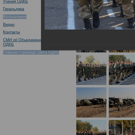
Учения ОДКБ
Геральдика
Фотогалерея
Видео
Контакты
СМИ об Объединенном штабе
ОДКБ
Главная страница сайта ОДКБ