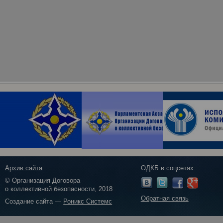
Архив сайта
ОДКБ в соцсетях:
© Организация Договора
о коллективной безопасности, 2018
Обратная связь
Создание сайта —
Роникс Системс