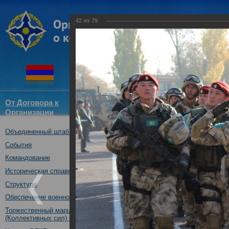
42
из
79
От Договора к
Структура
Новости
Докум
Организации
ОДКБ
Объединенный штаб ОДКБ
Открытие совместного учения
16.10.2017
События
Командование
Историческая справка
Структура
Обеспечение военной безопасности
Торжественный марш Войск
(Коллективных сил) ОДКБ