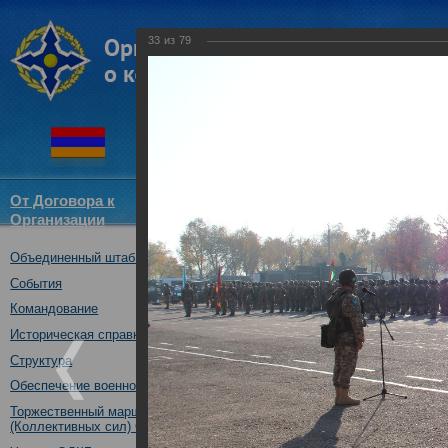
33
из
79
От Договора к
Структура
Новости
Докум
Организации
ОДКБ
Объединенный штаб ОДКБ
Открытие совместного учения
16.10.2017
События
Командование
Историческая справка
Структура
Обеспечение военной безопасности
Торжественный марш Войск
(Коллективных сил) ОДКБ