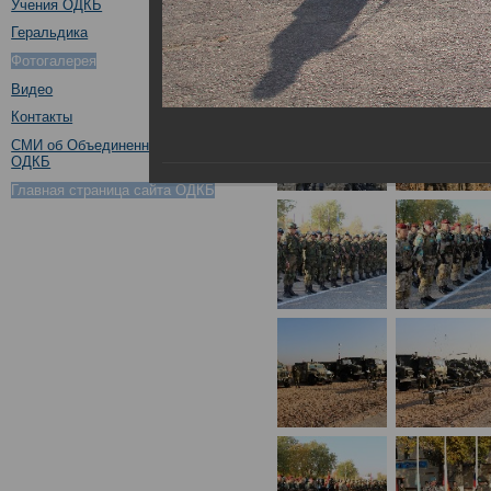
Учения ОДКБ
Геральдика
Фотогалерея
Видео
Контакты
СМИ об Объединенном штабе
ОДКБ
Главная страница сайта ОДКБ