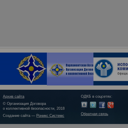
Архив сайта
ОДКБ в соцсетях:
© Организация Договора
о коллективной безопасности, 2018
Обратная связь
Создание сайта —
Роникс Системс