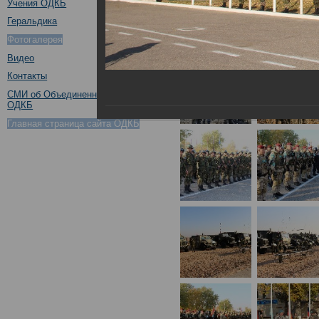
Учения ОДКБ
Геральдика
Фотогалерея
Видео
Контакты
СМИ об Объединенном штабе
ОДКБ
Главная страница сайта ОДКБ