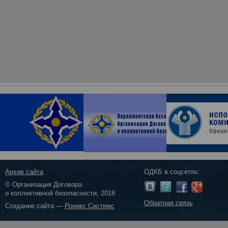
Архив сайта
ОДКБ в соцсетях:
© Организация Договора
о коллективной безопасности, 2018
Обратная связь
Создание сайта —
Роникс Системс