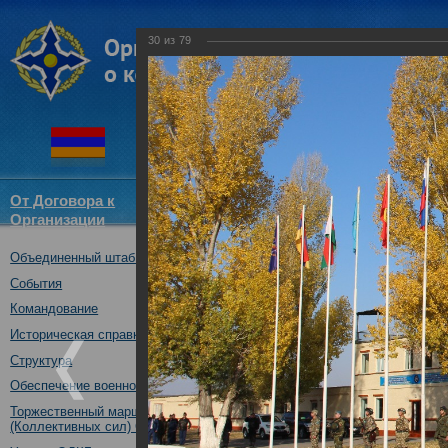
30
из
79
От Договора к
Структура
Новости
Докум
Организации
ОДКБ
Объединенный штаб ОДКБ
Открытие совместного учения
16.10.2017
События
Командование
Историческая справка
Структура
Обеспечение военной безопасности
Торжественный марш Войск
(Коллективных сил) ОДКБ