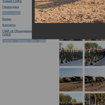
Учения ОДКБ
Геральдика
Фотогалерея
Видео
Контакты
СМИ об Объединенном штабе
ОДКБ
Главная страница сайта ОДКБ