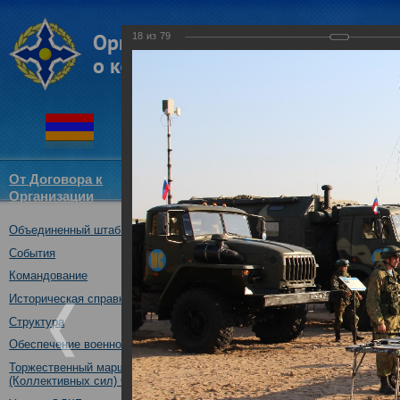
18
из
79
От Договора к
Структура
Новости
Докум
Организации
ОДКБ
Объединенный штаб ОДКБ
Открытие совместного учения
16.10.2017
События
Командование
Историческая справка
Структура
Обеспечение военной безопасности
Торжественный марш Войск
(Коллективных сил) ОДКБ