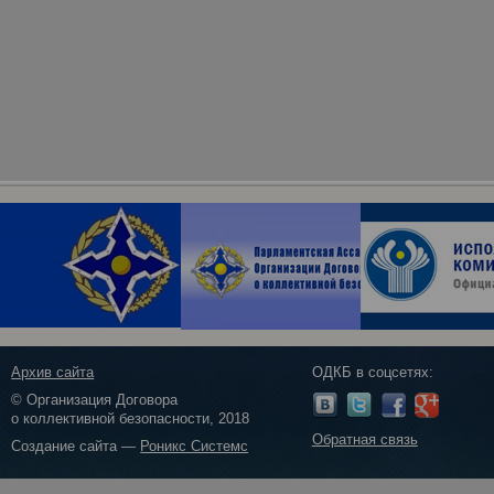
Архив сайта
ОДКБ в соцсетях:
© Организация Договора
о коллективной безопасности, 2018
Обратная связь
Создание сайта —
Роникс Системс