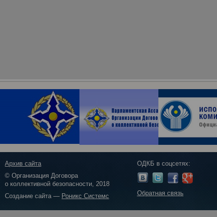
Архив сайта
ОДКБ в соцсетях:
© Организация Договора
о коллективной безопасности, 2018
Обратная связь
Создание сайта —
Роникс Системс