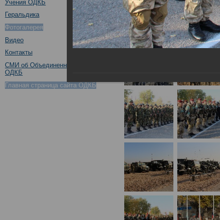
Учения ОДКБ
Геральдика
Фотогалерея
Видео
Контакты
СМИ об Объединенном штабе
ОДКБ
Главная страница сайта ОДКБ