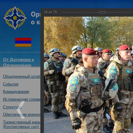
14
из
79
От Договора к
Структура
Новости
Докум
Организации
ОДКБ
Объединенный штаб ОДКБ
Открытие совместного учения
16.10.2017
События
Командование
Историческая справка
Структура
Обеспечение военной безопасности
Торжественный марш Войск
(Коллективных сил) ОДКБ