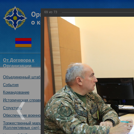
69
из
73
От Договора к
Структура
Новости
Докум
Организации
ОДКБ
Объединенный штаб ОДКБ
Совместное учение «Взаимоде
10.10.2017
События
Командование
Историческая справка
Структура
Обеспечение военной безопасности
Торжественный марш Войск
(Коллективных сил) ОДКБ