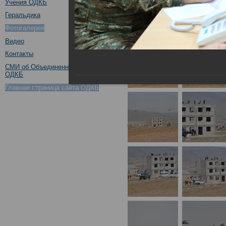
Учения ОДКБ
Геральдика
Фотогалерея
Видео
Контакты
СМИ об Объединенном штабе
ОДКБ
Главная страница сайта ОДКБ