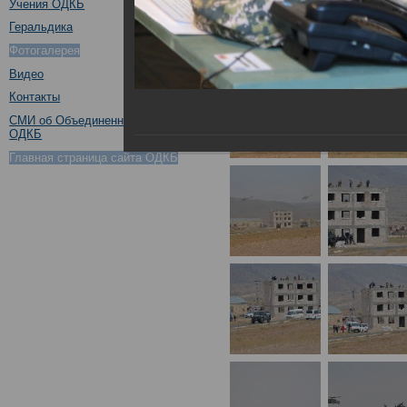
Учения ОДКБ
Геральдика
Фотогалерея
Видео
Контакты
СМИ об Объединенном штабе
ОДКБ
Главная страница сайта ОДКБ