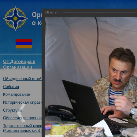
56
из
73
От Договора к
Структура
Новости
Докум
Организации
ОДКБ
Объединенный штаб ОДКБ
Совместное учение «Взаимоде
10.10.2017
События
Командование
Историческая справка
Структура
Обеспечение военной безопасности
Торжественный марш Войск
(Коллективных сил) ОДКБ