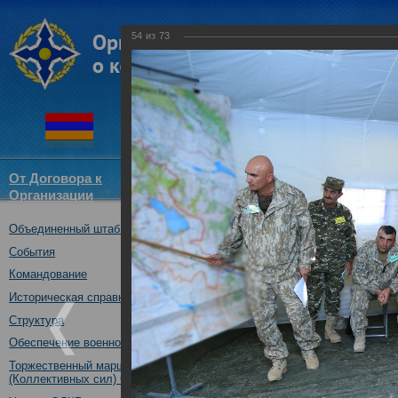
54
из
73
От Договора к
Структура
Новости
Докум
Организации
ОДКБ
Объединенный штаб ОДКБ
Совместное учение «Взаимоде
10.10.2017
События
Командование
Историческая справка
Структура
Обеспечение военной безопасности
Торжественный марш Войск
(Коллективных сил) ОДКБ