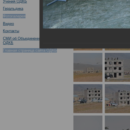
Учения ОДКБ
Геральдика
Фотогалерея
Видео
Контакты
СМИ об Объединенном штабе
ОДКБ
Главная страница сайта ОДКБ