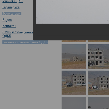
Учения ОДКБ
Геральдика
Фотогалерея
Видео
Контакты
СМИ об Объединенном штабе
ОДКБ
Главная страница сайта ОДКБ