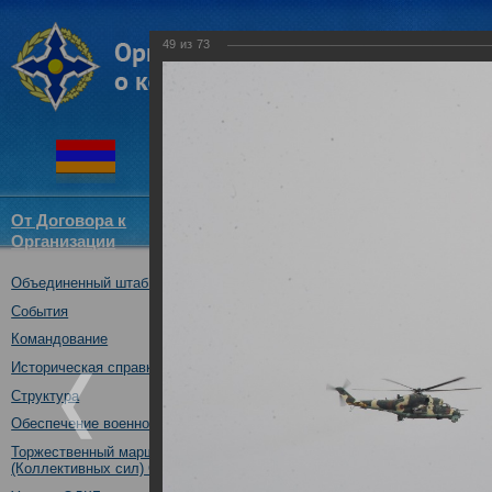
49
из
73
От Договора к
Структура
Новости
Докум
Организации
ОДКБ
Объединенный штаб ОДКБ
Совместное учение «Взаимоде
10.10.2017
События
Командование
Историческая справка
Структура
Обеспечение военной безопасности
Торжественный марш Войск
(Коллективных сил) ОДКБ