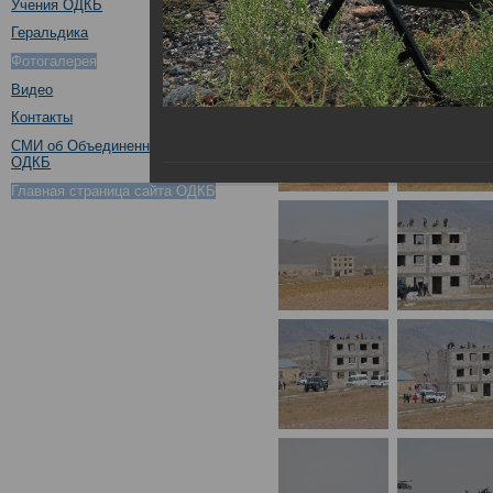
Учения ОДКБ
Геральдика
Фотогалерея
Видео
Контакты
СМИ об Объединенном штабе
ОДКБ
Главная страница сайта ОДКБ