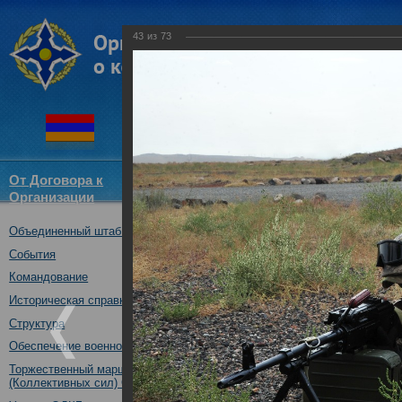
43
из
73
От Договора к
Структура
Новости
Докум
Организации
ОДКБ
Объединенный штаб ОДКБ
Совместное учение «Взаимоде
10.10.2017
События
Командование
Историческая справка
Структура
Обеспечение военной безопасности
Торжественный марш Войск
(Коллективных сил) ОДКБ