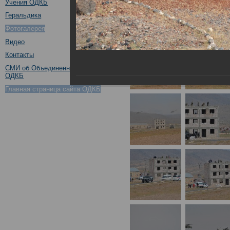
Учения ОДКБ
Геральдика
Фотогалерея
Видео
Контакты
СМИ об Объединенном штабе
ОДКБ
Главная страница сайта ОДКБ