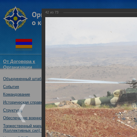
42
из
73
От Договора к
Структура
Новости
Докум
Организации
ОДКБ
Объединенный штаб ОДКБ
Совместное учение «Взаимоде
10.10.2017
События
Командование
Историческая справка
Структура
Обеспечение военной безопасности
Торжественный марш Войск
(Коллективных сил) ОДКБ